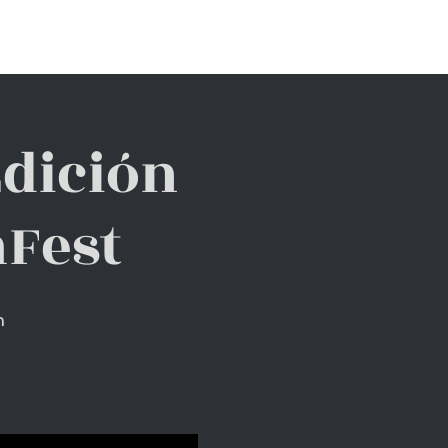
ACTO
FUNDACIÓN BIOPARC
Edición
mFest
n