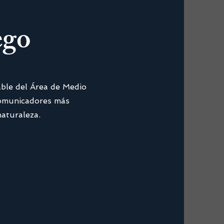
ego
able del Área de Medio
comunicadores más
naturaleza.