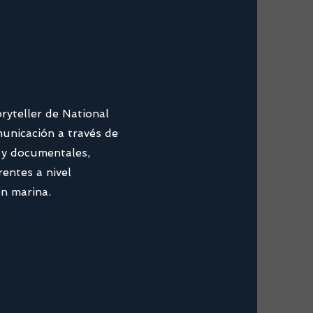
oryteller de National
municación a través de
s y documentales,
entes a nivel
ón marina.