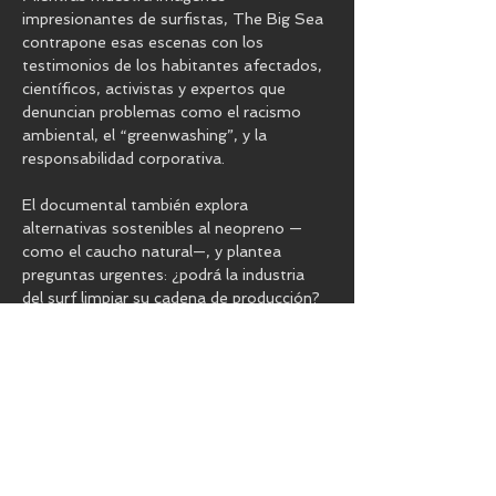
impresionantes de surfistas, The Big Sea 
contrapone esas escenas con los 
testimonios de los habitantes afectados, 
científicos, activistas y expertos que 
denuncian problemas como el racismo 
ambiental, el “greenwashing”, y la 
responsabilidad corporativa.
El documental también explora 
alternativas sostenibles al neopreno —
como el caucho natural—, y plantea 
preguntas urgentes: ¿podrá la industria 
del surf limpiar su cadena de producción? 
¿Hasta qué punto…
Mostrar más
Compartir este evento